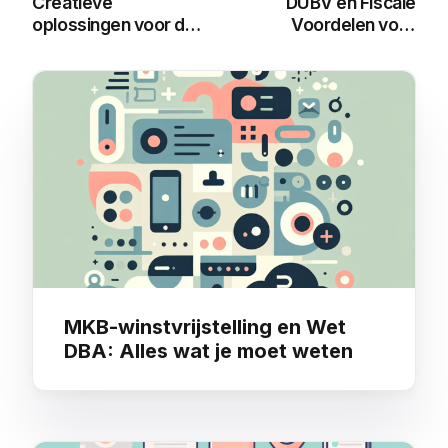
Creatieve
DUBV en Fiscale
oplossingen voor de
Voordelen voor
Wet DBA in 2025
ZZP’ers
You may also like
MKB-winstvrijstelling en Wet
DBA: Alles wat je moet weten