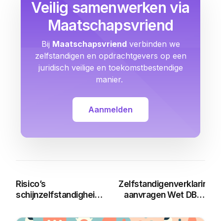
Veilig samenwerken via
Maatschapsvriend
Bij
Maatschapsvriend
verbinden we
zelfstandigen en opdrachtgevers op een
juridisch veilige en toekomstbestendige
manier.
Aanmelden
Risico’s
Zelfstandigenverklaring
schijnzelfstandigheid
aanvragen Wet DBA:
onder Wet DBA
Alles wat je moet
weten