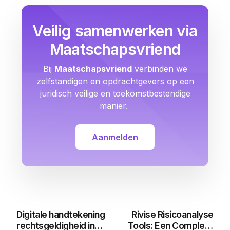
Veilig samenwerken via
Maatschapsvriend
Bij
Maatschapsvriend
verbinden we
zelfstandigen en opdrachtgevers op een
juridisch veilige en toekomstbestendige
manier.
Aanmelden
Digitale handtekening
Rivise Risicoanalyse
rechtsgeldigheid in
Tools: Een Compleet