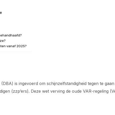
ge
 gehandhaafd?
eze?
ten vanaf 2025?
 (DBA) is ingevoerd om schijnzelfstandigheid tegen te gaan
digen (zzp’ers). Deze wet verving de oude VAR-regeling (Ver