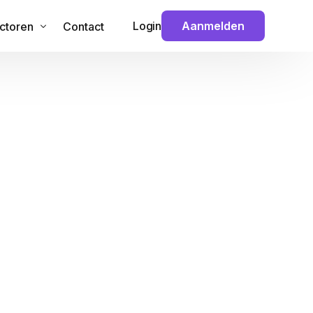
Login
Aanmelden
ctoren
Contact
 & Technologie
veiliging
ouw
nance
ansport
dia