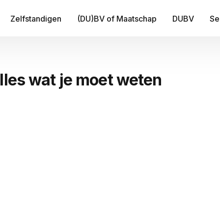
Zelfstandigen
(DU)BV of Maatschap
DUBV
Se
IT
lles wat je moet weten
Be
B
Fi
Tr
Me