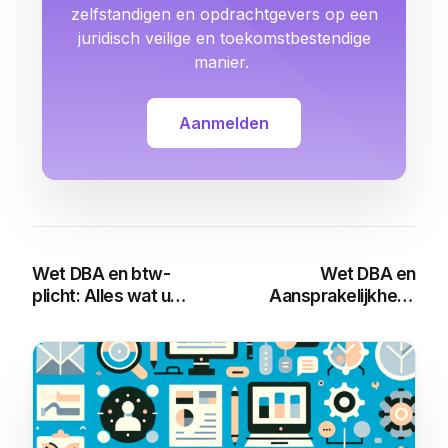
zelfstandigen en opdrachtgevers op een
juridisch veilige en toekomstbestendige
manier.
Aanmelden
Wet DBA en btw-
Wet DBA en
plicht: Alles wat u
Aansprakelijkheid:
moet weten
Alles wat u moet
weten
You may also like