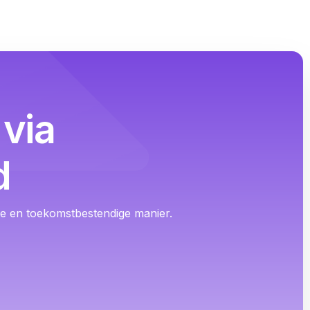
via
d
ige en toekomstbestendige manier.